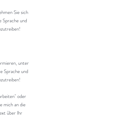
ehmen Sie sich
re Sprache und
nzutreiben!
ormieren, unter
re Sprache und
nzutreiben!
arbeiten" oder
ie mich an die
ext über Ihr