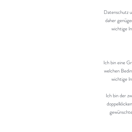
Datenschutz u
daher genügen
wichtige I
Ich bin eine G
welchen Beding
wichtige I
Ich bin der z
doppelklicken
gewünschte 