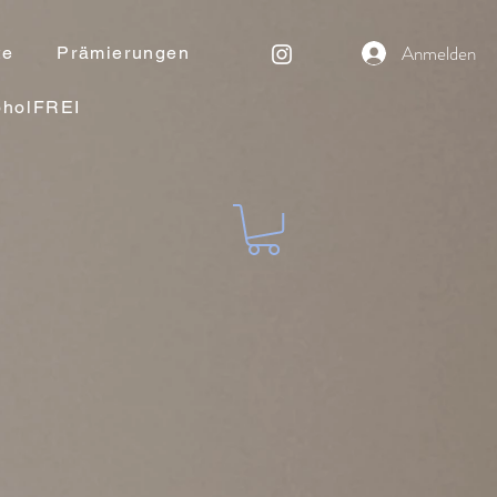
Anmelden
te
Prämierungen
oholFREI