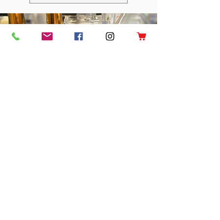
Unsere
Destillate
Finden Sie Ihre Lieblinge
. Gerne
stehen wir Ihnen beratend zur
Seite!
Zum Shop