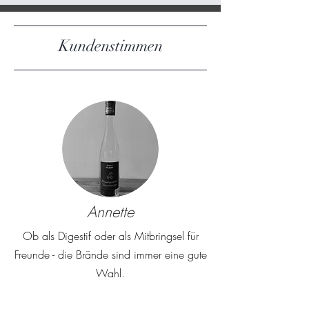
p
p
r
r
o
o
Kundenstimmen
1
1
L
L
i
i
t
t
e
e
r
r
Annette
Ob als Digestif oder als Mitbringsel für
Freunde - die Brände sind immer eine gute
Wahl.