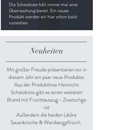
Die Schatzkiste hält immer mal eine
Überraschung bereit. Ein
neues
Produkt werden wir hier schon bald
vorstellen.
Neuheiten
Mit großer Freude präsentieren wir in
diesem Jahr ein paar neue Produkte.
Aus der Produktlinie Heinrichs
Schatzkiste gibt es einen weiteren
Brand mit Fruchtauszug - Zwetschge
rot
Außerdem die beiden Liköre
Sauerkirsche & Weinbergpfirsich.