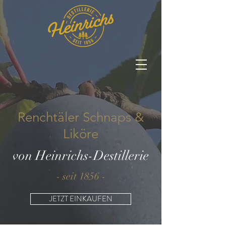
Renchtäler Schnaps &
Liköre
von Heinrichs-Destillerie
- seit 1856 -
JETZT EINKAUFEN